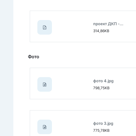
проект ДКП -прочее.pdf
314,86KB
Фото
фото 4.jpg
798,75KB
фото 3.jpg
775,78KB