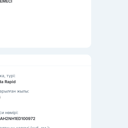
ЕМЕСІ
а, түрі:
da Rapid
арылған жылы:
3
и нөмірі:
AH2NH1ED100972
алтқыш көлемі (куб. см.):