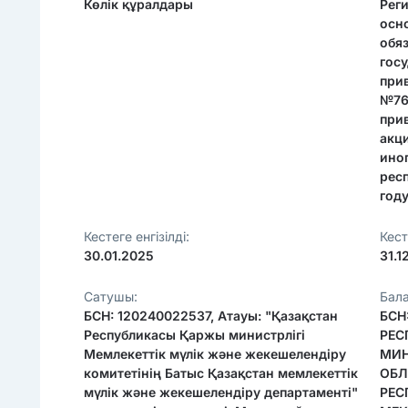
Көлік құралдары
Реги
осн
обя
гос
при
№76
при
акци
ино
рес
год
Кестеге енгізілді:
Кест
30.01.2025
31.1
Сатушы:
Бал
БСН: 120240022537, Атауы: "Қазақстан
БСН
Республикасы Қаржы министрлігі
РЕС
Мемлекеттік мүлік және жекешелендіру
МИН
комитетінің Батыс Қазақстан мемлекеттік
ОБЛ
мүлік және жекешелендіру департаменті"
РЕС