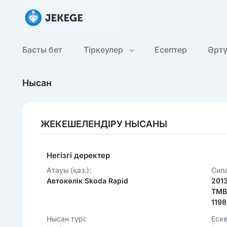
Басты бет
Тіркеулер
Есептер
Әрт
Нысан
ЖЕКЕШЕЛЕНДІРУ НЫСАНЫ
Негізгі деректер
Атауы (қаз.):
Сипа
Автокөлік Skoda Rapid
201
TMB
1198
Нысан түрі:
Еске