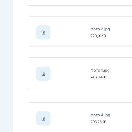
фото 2.jpg
770,31KB
Фото 1.jpg
746,89KB
фото 4.jpg
798,75KB