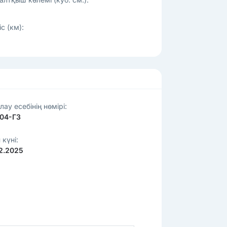
с (км):
лау есебінің нөмірі:
04-ГЗ
 күні:
02.2025