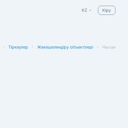
KZ
Кіру
Тіркеулер
Жекешелендіру объектілері
Нысан