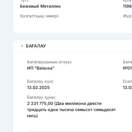
Бежевый Металлик
1198
Қозғалтқыш нөмірі:
Жүрі
БАҒАЛАУ
Бағалаушының атауы:
Баға
ИП "Balausa"
№01
Бағалау күні:
Есеп
13.02.2025
13.
Бағалау құны:
2 231 775,00 (Два миллиона двести
тридцать одна тысяча семьсот семьдесят
пять)