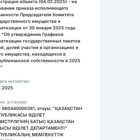
страция объекта (04.02.2025) - на
овании приказа исполняющего
занности Председателя Комитета
ударственного имущества и
ватизации от 30 января 2025 года
 "Об утверждении Графиков
ватизации государственных пакетов
й, долей участия в организациях и
го имущества, находящихся в
публиканской собственности в 2025
у"
еге енгізілген:
2.2025
анс ұстаушы:
: 960440000381, атауы: "ҚАЗАҚСТАН
ПУБЛИКАСЫ ӘДІЛЕТ
ИСТРЛІГІНІҢ БАТЫС ҚАЗАҚСТАН
ЫСЫ ӘДІЛЕТ ДЕПАРТАМЕНТІ"
ПУБЛИКАЛЫҚ МЕМЛЕКЕТТІК