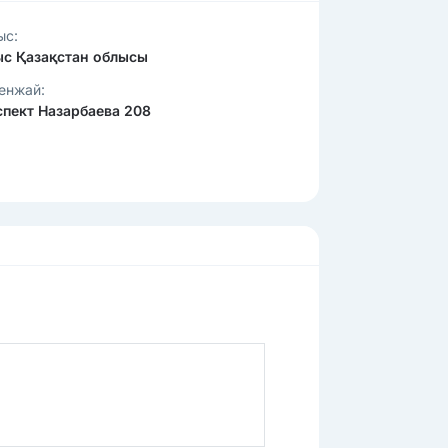
ыс:
ыс Қазақстан облысы
енжай:
спект Назарбаева 208