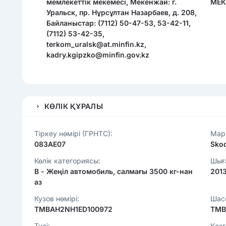
мемлекеттік мекемесі, Мекенжай: г.
МЕК
Уральск, пр. Нұрсұлтан Назарбаев, д. 208,
Байланыстар: (7112) 50-47-53, 53-42-11,
(7112) 53-42-35,
terkom_uralsk@at.minfin.kz,
kadry.kgipzko@minfin.gov.kz
КӨЛІК ҚҰРАЛЫ
Тіркеу нөмірі (ГРНТС):
Марк
083АЕ07
Sko
Көлік категориясы:
Шығ
B - Жеңіл автомобиль, салмағы 3500 кг-нан
201
аз
Кузов нөмірі:
Шасс
TMBAH2NH1ED100972
TMB
Түсі:
Қозғ