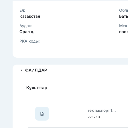
Ел:
Обл
Қазақстан
Бат
Аудан:
Мек
Орал қ.
про
РКА коды:
ФАЙЛДАР
Құжаттар
тех паспорт 1.pdf
77,12KB