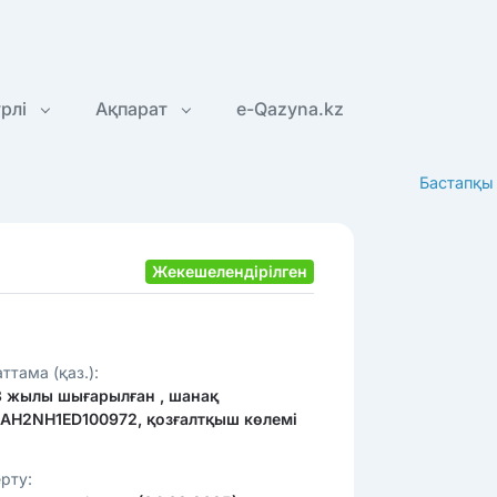
үрлі
Ақпарат
e-Qazyna.kz
Бастапқы
Жекешелендірілген
ттама (қаз.):
3 жылы шығарылған , шанақ
AH2NH1ED100972, қозғалтқыш көлемі
рту: