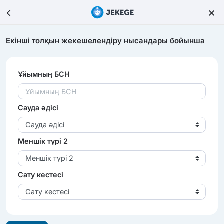
Екінші толқын жекешелендіру нысандары бойынша
Ұйымның БСН
Сауда әдісі
Сауда әдісі
Меншік түрі 2
Меншік түрі 2
Сату кестесі
Сату кестесі