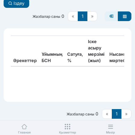
Іздеу
0
«
1
»
Жазбалар саны
Іске
асыру
Ұйымның
Сатуға,
мерзімі
Нысанның
Әрекеттер
БСН
%
(жыл)
мәртебесі
0
«
1
»
Жазбалар саны
Главная
Қызметтер
Мәзір