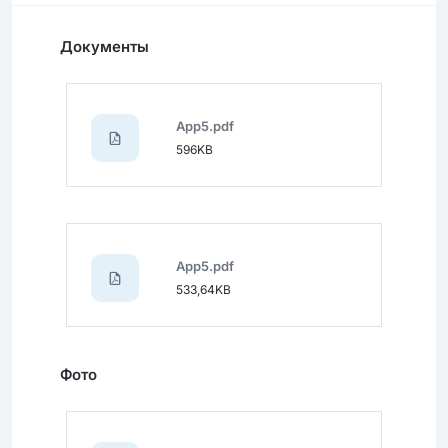
Документы
App5.pdf
596KB
App5.pdf
533,64KB
Фото