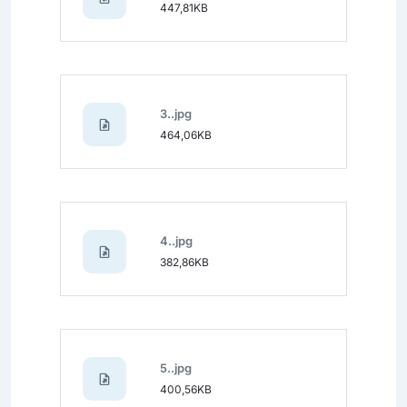
447,81KB
3..jpg
464,06KB
4..jpg
382,86KB
5..jpg
400,56KB