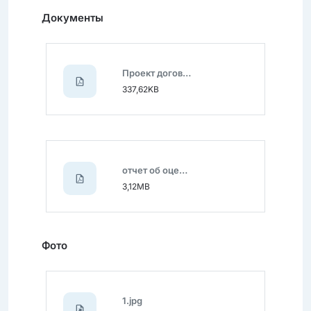
Документы
Проект договора купли-продажи авто.pdf
337,62KB
отчет об оценке Chevrolet Epika_20250115_0001.pdf
3,12MB
Фото
1.jpg