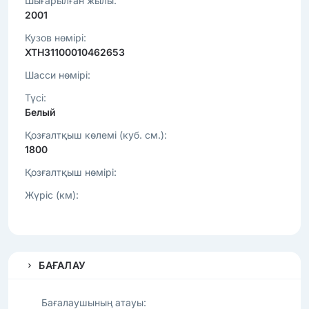
Шығарылған жылы:
2001
Кузов нөмірі:
XTH31100010462653
Шасси нөмірі:
Түсі:
Белый
Қозғалтқыш көлемі (куб. см.):
1800
Қозғалтқыш нөмірі:
Жүріс (км):
БАҒАЛАУ
Бағалаушының атауы: