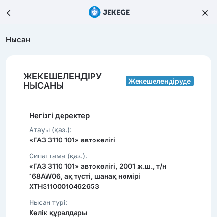
Нысан
ЖЕКЕШЕЛЕНДІРУ
Жекешелендіруде
НЫСАНЫ
Негізгі деректер
Атауы (қаз.):
«ГАЗ 3110 101» автокөлігі
Сипаттама (қаз.):
«ГАЗ 3110 101» автокөлігі, 2001 ж.ш., т/н
168AW06, ақ түсті, шанақ нөмірі
XTH31100010462653
Нысан түрі:
Көлік құралдары