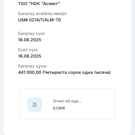
ТОО "НОК "Аспект"
Бағалау есебінің нөмірі:
USM 0214/7/ALM-70
Бағалау күні:
18.08.2025
Есеп күні:
18.08.2025
Бағалау құны:
441 000,00 (Четыреста сорок одна тысяча)
Отчет об оценке движимого имущества от 18.08.2025 №USM 0214_7_ALM-70.pdf
6,13MB