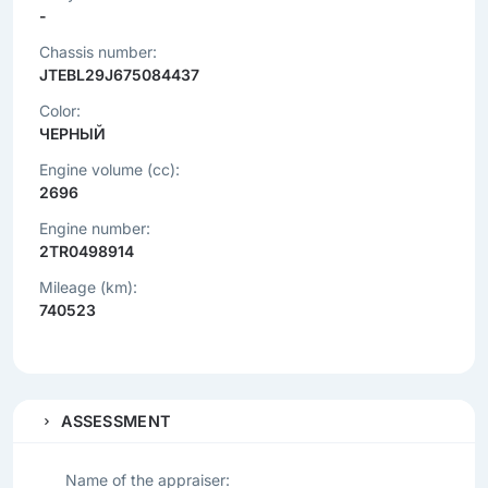
-
Chassis number:
JTEBL29J675084437
Color:
ЧЕРНЫЙ
Engine volume (cc):
2696
Engine number:
2TR0498914
Mileage (km):
740523
ASSESSMENT
Name of the appraiser: