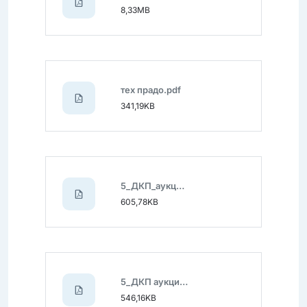
8,33MB
тех прадо.pdf
341,19KB
5_ДКП_аукцион транспорт_26.10.24..pdf
605,78KB
5_ДКП аукцион Шарт_кз26.10.24.pdf
546,16KB