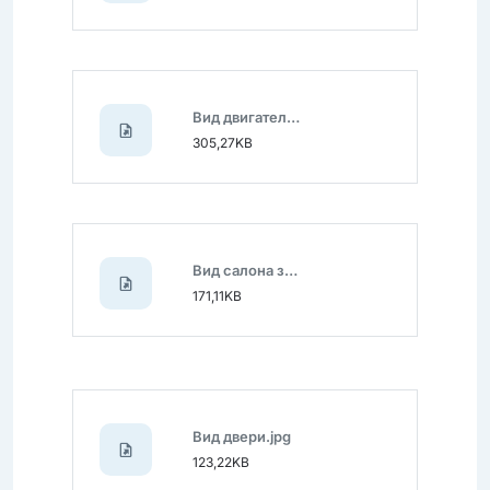
Вид двигателя.jpg
305,27KB
Вид салона задний.jpg
171,11KB
Вид двери.jpg
123,22KB