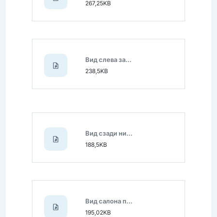
267,25KB
Вид слева задняя.jpg
238,5KB
Вид сзади нижней части.jpg
188,5KB
Вид салона передний.jpg
195,02KB